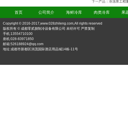
下一产品
：
冷冻库工程
首页
公司简介
海鲜冷库
肉类冷库
果
Copyright © 2016-2017,www.028zhileng.com,All rights reserved
版权所有 © 成都零贰捌制冷设备有限公司 未经许可 严禁复制
手机:13554710100
座机:028-83971850
邮箱:526188924@qq.com
地址:成都市新都区润茂国际酒店用品城14栋-11号