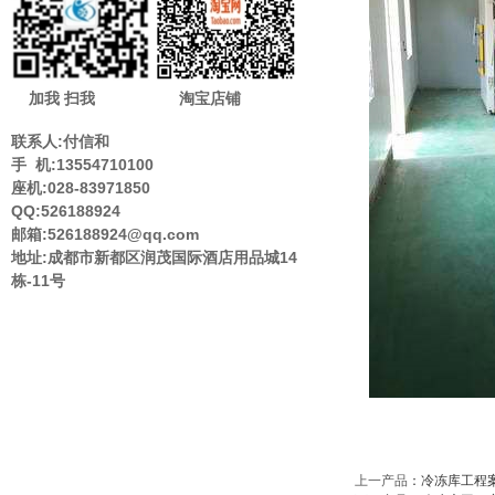
加我 扫我
淘宝店铺
联系人:付信和
手 机:13554710100
座机:028-83971850
QQ:526188924
邮箱:526188924@qq.com
地址:成都市新都区润茂国际酒店用品城14
栋-11号
上一产品
：
冷冻库工程