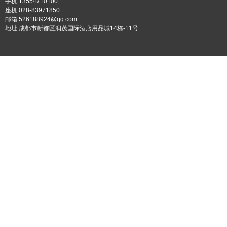
手机:13554710100
座机:028-83971850
邮箱:526188924@qq.com
地址:成都市新都区润茂国际酒店用品城14栋-11号