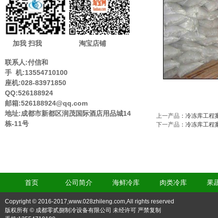
加我 扫我
淘宝店铺
联系人:付信和
手 机:13554710100
座机:028-83971850
QQ:526188924
邮箱:526188924@qq.com
地址:成都市新都区润茂国际酒店用品城14
上一产品
：
冷冻库工程
栋-11号
下一产品
：
冷冻库工程
首页
公司简介
海鲜冷库
肉类冷库
果
Copyright © 2016-2017,www.028zhileng.com,All rights reserved
版权所有 © 成都零贰捌制冷设备有限公司 未经许可 严禁复制