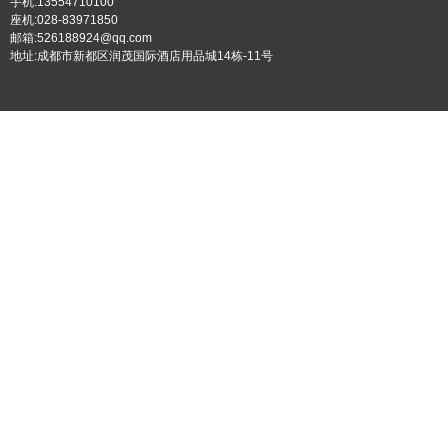
手机:13554710100
座机:028-83971850
邮箱:526188924@qq.com
地址:成都市新都区润茂国际酒店用品城14栋-11号