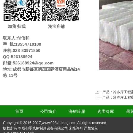
加我 扫我
淘宝店铺
联系人:付信和
手 机:13554710100
座机:028-83971850
QQ:526188924
邮箱:526188924@qq.com
地址:成都市新都区润茂国际酒店用品城14
栋-11号
上一产品
：
冷冻库工程
下一产品
：
冷冻库工程
首页
公司简介
海鲜冷库
肉类冷库
果
Copyright © 2016-2017,www.028zhileng.com,All rights reserved
版权所有 © 成都零贰捌制冷设备有限公司 未经许可 严禁复制