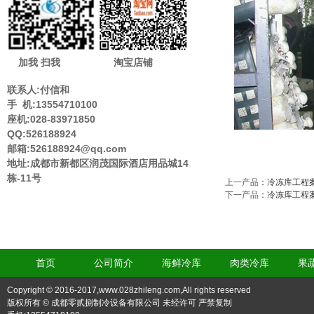
加我 扫我
淘宝店铺
联系人:付信和
手 机:13554710100
座机:028-83971850
QQ:526188924
邮箱:526188924@qq.com
地址:成都市新都区润茂国际酒店用品城14
栋-11号
上一产品
：
冷冻库工程
下一产品
：
冷冻库工程
首页
公司简介
海鲜冷库
肉类冷库
果
Copyright © 2016-2017,www.028zhileng.com,All rights reserved
版权所有 © 成都零贰捌制冷设备有限公司 未经许可 严禁复制