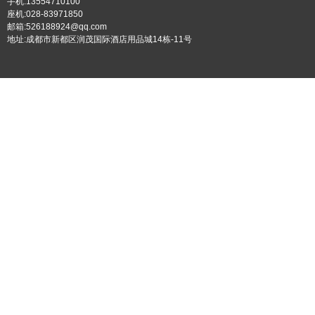
手机:13554710100
座机:028-83971850
邮箱:526188924@qq.com
地址:成都市新都区润茂国际酒店用品城14栋-11号