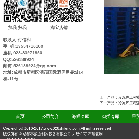
加我 扫我
淘宝店铺
联系人:付信和
手 机:13554710100
座机:028-83971850
QQ:526188924
邮箱:526188924@qq.com
地址:成都市新都区润茂国际酒店用品城14
栋-11号
上一产品
：
冷冻库工程
下一产品
：
冷冻库工程
首页
公司简介
海鲜冷库
肉类冷库
果
Copyright © 2016-2017,www.028zhileng.com,All rights reserved
版权所有 © 成都零贰捌制冷设备有限公司 未经许可 严禁复制