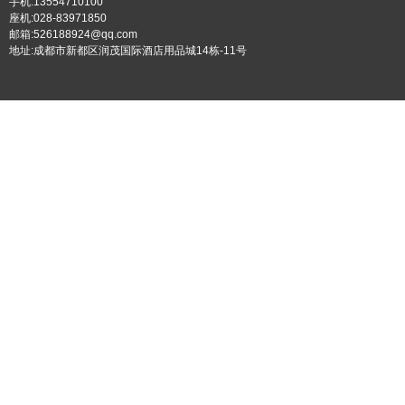
手机:13554710100
座机:028-83971850
邮箱:526188924@qq.com
地址:成都市新都区润茂国际酒店用品城14栋-11号