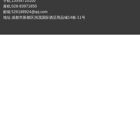
手机:13554710100
座机:028-83971850
邮箱:526188924@qq.com
地址:成都市新都区润茂国际酒店用品城14栋-11号