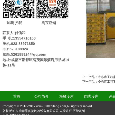
加我 扫我
淘宝店铺
联系人:付信和
手 机:13554710100
座机:028-83971850
QQ:526188924
邮箱:526188924@qq.com
地址:成都市新都区润茂国际酒店用品城14
栋-11号
上一产品
：
冷冻库工程
下一产品
：
冷冻库工程
首页
公司简介
海鲜冷库
肉类冷库
果
Copyright © 2016-2017,www.028zhileng.com,All rights reserved
版权所有 © 成都零贰捌制冷设备有限公司 未经许可 严禁复制