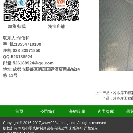
加我 扫我
淘宝店铺
联系人:付信和
手 机:13554710100
座机:028-83971850
QQ:526188924
邮箱:526188924@qq.com
地址:成都市新都区润茂国际酒店用品城14
栋-11号
上一产品
：
冷冻库工程
下一产品
：
冷冻库工程
首页
公司简介
海鲜冷库
肉类冷库
果
Copyright © 2016-2017,www.028zhileng.com,All rights reserved
版权所有 © 成都零贰捌制冷设备有限公司 未经许可 严禁复制