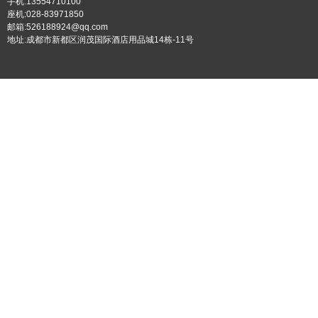
手机:13554710100
座机:028-83971850
邮箱:526188924@qq.com
地址:成都市新都区润茂国际酒店用品城14栋-11号