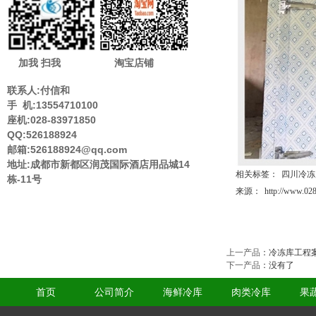
加我 扫我
淘宝店铺
联系人:付信和
手 机:13554710100
座机:028-83971850
QQ:526188924
邮箱:526188924@qq.com
地址:成都市新都区润茂国际酒店用品城14
相关标签：
四川冷冻
栋-11号
来源：
http://www.028
上一产品
：
冷冻库工程
下一产品
：没有了
首页
公司简介
海鲜冷库
肉类冷库
果