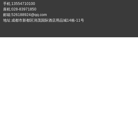
手机:13554710100
座机:028-83971850
邮箱:526188924@qq.com
地址:成都市新都区润茂国际酒店用品城14栋-11号