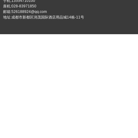
手机:13554710100
座机:028-83971850
邮箱:526188924@qq.com
地址:成都市新都区润茂国际酒店用品城14栋-11号