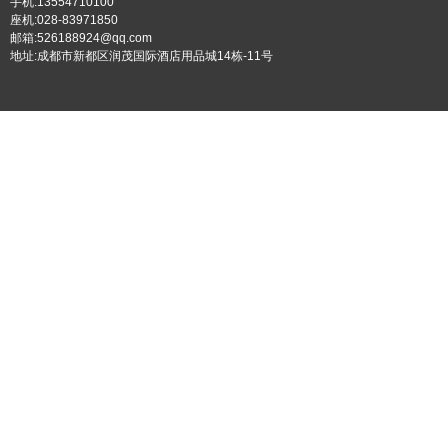
手机:13554710100
座机:028-83971850
邮箱:526188924@qq.com
地址:成都市新都区润茂国际酒店用品城14栋-11号