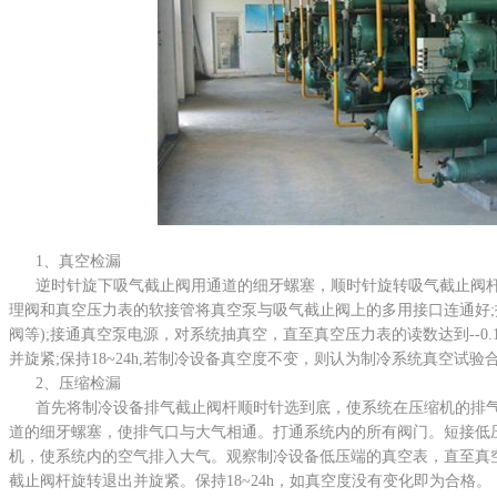
1
、真空检漏
逆时针旋下吸气截止阀用通道的细牙螺塞，顺时针旋转吸气截止阀
理阀和真空压力表的软接管将真空泵与吸气截止阀上的多用接口连通好
;
阀等
);
接通真空泵电源，对系统抽真空，直至真空压力表的读数达到
--0
并旋紧
;
保持
18~24h,
若制冷设备真空度不变，则认为制冷系统真空试验
2
、压缩检漏
首先将制冷设备排气截止阀杆顺时针选到底，使系统在压缩机的排
道的细牙螺塞，使排气口与大气相通。打通系统内的所有阀门。短接低
机，使系统内的空气排入大气。观察制冷设备低压端的真空表，直至真
截止阀杆旋转退出并旋紧。保持
18~24h
，如真空度没有变化即为合格。