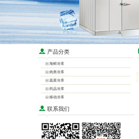
产品分类
海鲜冷库
肉类冷库
蔬菜冷库
药品冷库
移动冷库
联系我们