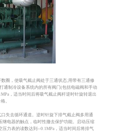
杆数圈，使吸气截止阀处于三通状态
;
用带有三通修
打通制冷设备系统内的所有阀门
(
包括电磁阀和手动
.1MPa
，适当时间后将吸气截止阀杆逆时针旋转退出
合格。
气口失去循环通道。逆时针旋下排气截止阀多用通
压继电器的触点，临时性撤去保护功能。启动压缩
空压力表的读数达到
--0.1MPa
，适当时间后将排气