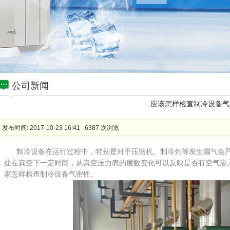
公司新闻
应该怎样检查制冷设备气
发布时间: 2017-10-23 16:41 6387 次浏览
制冷设备在运行过程中，特别是对于压缩机、制冷剂等发生漏气会
处在真空下一定时间，从真空压力表的度数变化可以反映是否有空气渗
家怎样检查制冷设备气密性。